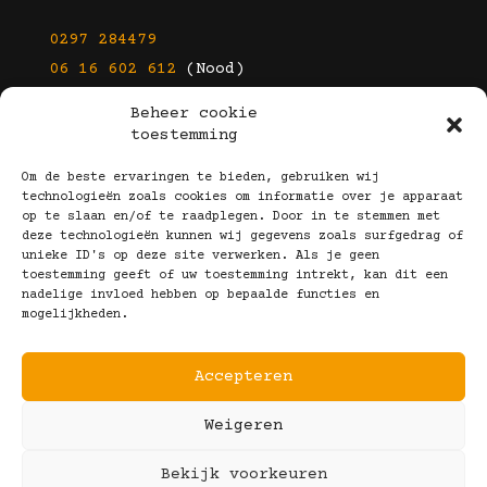
0297 284479
06 16 602 612
(Nood)
Beheer cookie
E-mail
toestemming
info@kootbrillen.nl
Om de beste ervaringen te bieden, gebruiken wij
technologieën zoals cookies om informatie over je apparaat
op te slaan en/of te raadplegen. Door in te stemmen met
Volg Ons!
deze technologieën kunnen wij gegevens zoals surfgedrag of
unieke ID's op deze site verwerken. Als je geen
toestemming geeft of uw toestemming intrekt, kan dit een
nadelige invloed hebben op bepaalde functies en
mogelijkheden.
Accepteren
Copyright © 2025 Koot Brillen
Weigeren
Algemene Voorwaarden
Realisatie door:
Webeyes
&
VirtuJoos
Bekijk voorkeuren