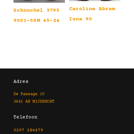
Caroline Abram
Schnuchel 3795
Iona 90
9001-56M 45-24
Adres
De Passage 10
3641 AK MIJDRECHT
Telefoon
0297 284479