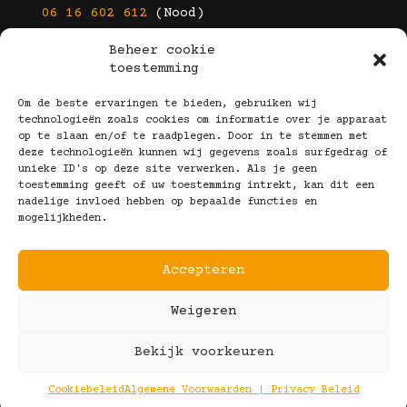
06 16 602 612
(Nood)
Beheer cookie
E-mail
toestemming
info@kootbrillen.nl
Om de beste ervaringen te bieden, gebruiken wij
technologieën zoals cookies om informatie over je apparaat
op te slaan en/of te raadplegen. Door in te stemmen met
Volg Ons!
deze technologieën kunnen wij gegevens zoals surfgedrag of
unieke ID's op deze site verwerken. Als je geen
toestemming geeft of uw toestemming intrekt, kan dit een
nadelige invloed hebben op bepaalde functies en
mogelijkheden.
Accepteren
Copyright © 2025 Koot Brillen
Weigeren
Algemene Voorwaarden
Realisatie door:
Webeyes
&
VirtuJoos
Bekijk voorkeuren
Illustraties door:
Marjolein Klijn
Cookiebeleid
Algemene Voorwaarden | Privacy Beleid