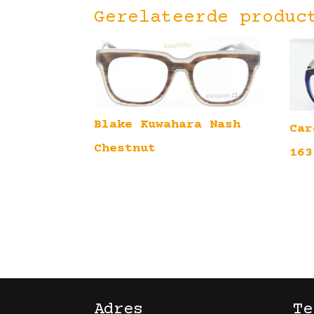
Gerelateerde produc
Blake Kuwahara Nash
Car
Chestnut
163
Adres
Te