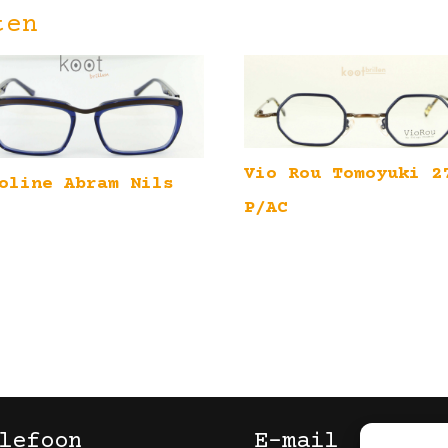
ten
Vio Rou Tomoyuki 2
oline Abram Nils
P/AC
lefoon
E-mail