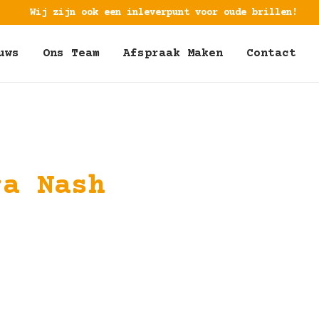
Wij zijn ook een inleverpunt voor oude brillen!
uws
Ons Team
Afspraak Maken
Contact
ra Nash