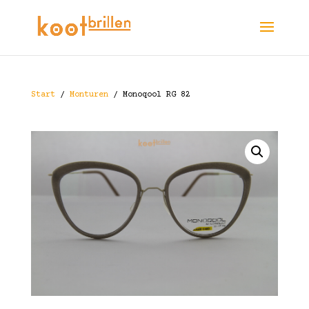
Start
/
Monturen
/ Monoqool RG 82