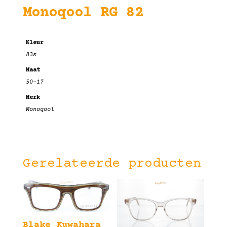
Monoqool RG 82
Kleur
83s
Maat
50-17
Merk
Monoqool
Gerelateerde producten
Blake Kuwahara