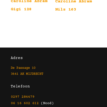
Caroline Abram
Caroline Abram
Gigi 128
Nils 163
Adres
De Passage 10
3641 AK MIJDRECHT
Telefoon
0297 284479
06 16 602 612
(Nood)