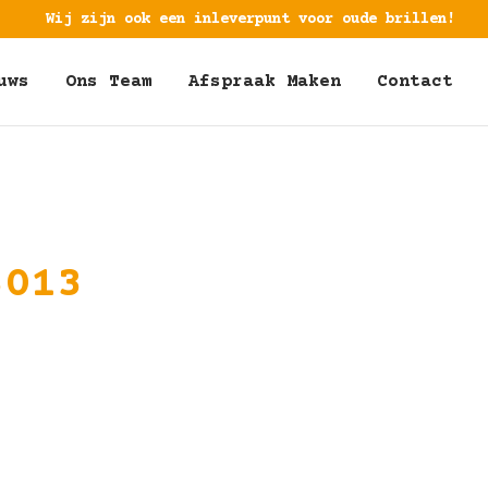
Wij zijn ook een inleverpunt voor oude brillen!
uws
Ons Team
Afspraak Maken
Contact
3013