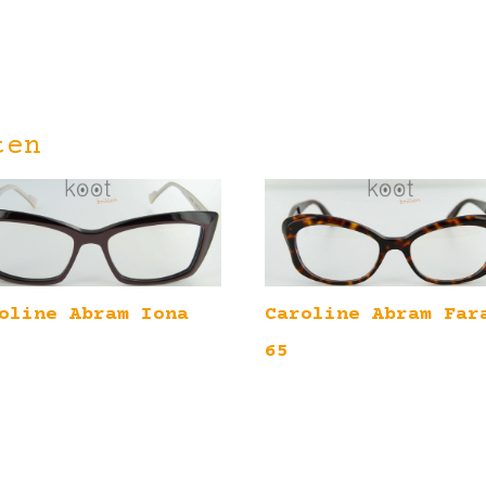
ten
oline Abram Iona
Caroline Abram Far
65