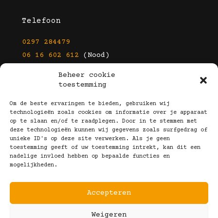
Telefoon
0297 284479
06 16 602 612
(Nood)
Beheer cookie
E-mail
toestemming
info@kootbrillen.nl
Om de beste ervaringen te bieden, gebruiken wij
technologieën zoals cookies om informatie over je apparaat
op te slaan en/of te raadplegen. Door in te stemmen met
Volg Ons!
deze technologieën kunnen wij gegevens zoals surfgedrag of
unieke ID's op deze site verwerken. Als je geen
toestemming geeft of uw toestemming intrekt, kan dit een
nadelige invloed hebben op bepaalde functies en
mogelijkheden.
Accepteren
Copyright © 2025 Koot Brillen
Weigeren
Algemene Voorwaarden