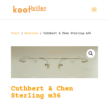
Start
/
Monturen
/ Cuthbert & Chen Sterling m36
Cuthbert & Chen
Sterling m36