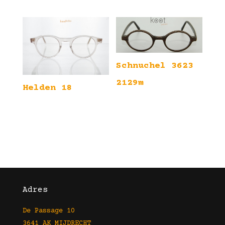
Schnuchel 3623
2129m
Helden 18
Adres
De Passage 10
3641 AK MIJDRECHT