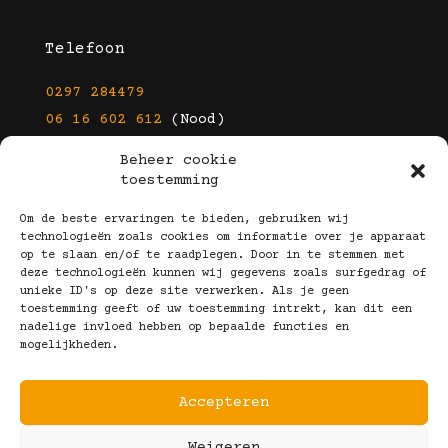
Telefoon
0297 284479
06 16 602 612
(Nood)
Beheer cookie
E-mail
toestemming
info@kootbrillen.nl
Om de beste ervaringen te bieden, gebruiken wij
technologieën zoals cookies om informatie over je apparaat
op te slaan en/of te raadplegen. Door in te stemmen met
Volg Ons!
deze technologieën kunnen wij gegevens zoals surfgedrag of
unieke ID's op deze site verwerken. Als je geen
toestemming geeft of uw toestemming intrekt, kan dit een
nadelige invloed hebben op bepaalde functies en
mogelijkheden.
Accepteren
Copyright © 2025 Koot Brillen
Weigeren