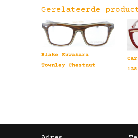
Gerelateerde produc
Blake Kuwahara
Car
Townley Chestnut
128
Adres
Te