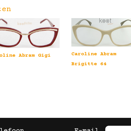
ten
Caroline Abram
oline Abram Gigi
Brigitte 64
lefoon
E-mail