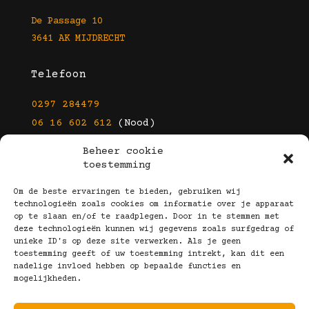
De Passage 10
3641 AK MIJDRECHT
Telefoon
0297 284479
06 16 602 612
(Nood)
Beheer cookie
E-mail
toestemming
info@kootbrillen.nl
Om de beste ervaringen te bieden, gebruiken wij
technologieën zoals cookies om informatie over je apparaat
op te slaan en/of te raadplegen. Door in te stemmen met
Volg Ons!
deze technologieën kunnen wij gegevens zoals surfgedrag of
unieke ID's op deze site verwerken. Als je geen
toestemming geeft of uw toestemming intrekt, kan dit een
nadelige invloed hebben op bepaalde functies en
mogelijkheden.