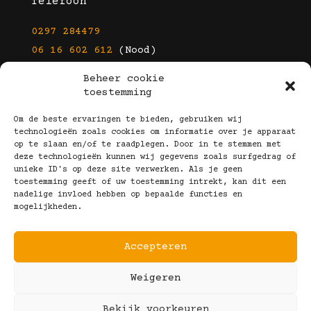
Telefoon
0297 284479
06 16 602 612
(Nood)
Beheer cookie
E-mail
toestemming
info@kootbrillen.nl
Om de beste ervaringen te bieden, gebruiken wij
technologieën zoals cookies om informatie over je apparaat
op te slaan en/of te raadplegen. Door in te stemmen met
Volg Ons!
deze technologieën kunnen wij gegevens zoals surfgedrag of
unieke ID's op deze site verwerken. Als je geen
toestemming geeft of uw toestemming intrekt, kan dit een
nadelige invloed hebben op bepaalde functies en
mogelijkheden.
Accepteren
Copyright © 2025 Koot Brillen
Weigeren
Algemene Voorwaarden
Realisatie door:
Webeyes
&
VirtuJoos
Bekijk voorkeuren