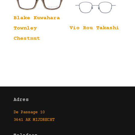
Blake Kuwahara
Vio Rou Takashi
Townley
Chestnut
Adres
De Passage 10
3641 AK MIJDRECHT