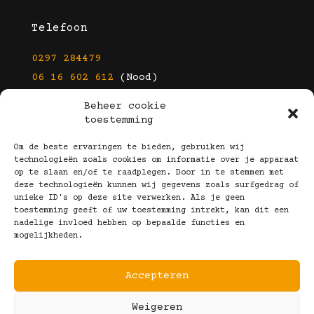
Telefoon
0297 284479
06 16 602 612
(Nood)
Beheer cookie
E-mail
toestemming
info@kootbrillen.nl
Om de beste ervaringen te bieden, gebruiken wij
technologieën zoals cookies om informatie over je apparaat
op te slaan en/of te raadplegen. Door in te stemmen met
Volg Ons!
deze technologieën kunnen wij gegevens zoals surfgedrag of
unieke ID's op deze site verwerken. Als je geen
toestemming geeft of uw toestemming intrekt, kan dit een
nadelige invloed hebben op bepaalde functies en
mogelijkheden.
Accepteren
Copyright © 2025 Koot Brillen
Weigeren
Algemene Voorwaarden