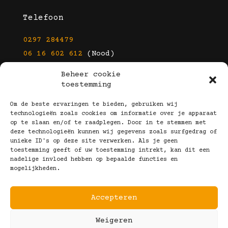
Telefoon
0297 284479
06 16 602 612
(Nood)
Beheer cookie
E-mail
toestemming
info@kootbrillen.nl
Om de beste ervaringen te bieden, gebruiken wij
technologieën zoals cookies om informatie over je apparaat
op te slaan en/of te raadplegen. Door in te stemmen met
Volg Ons!
deze technologieën kunnen wij gegevens zoals surfgedrag of
unieke ID's op deze site verwerken. Als je geen
toestemming geeft of uw toestemming intrekt, kan dit een
nadelige invloed hebben op bepaalde functies en
mogelijkheden.
Accepteren
Copyright © 2025 Koot Brillen
Weigeren
Algemene Voorwaarden