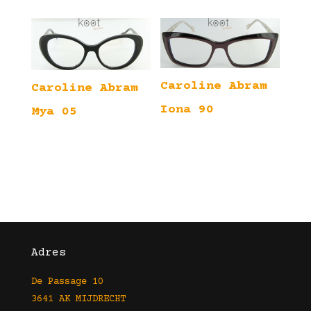
Caroline Abram
Caroline Abram
Iona 90
Mya 05
Adres
De Passage 10
3641 AK MIJDRECHT