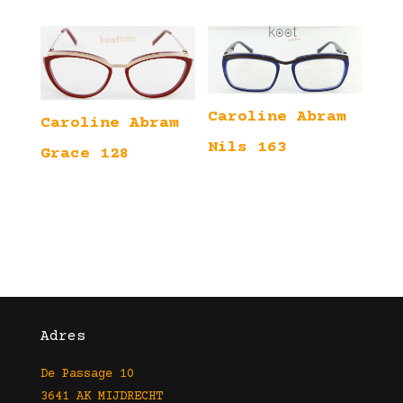
Caroline Abram
Caroline Abram
Nils 163
Grace 128
Adres
De Passage 10
3641 AK MIJDRECHT