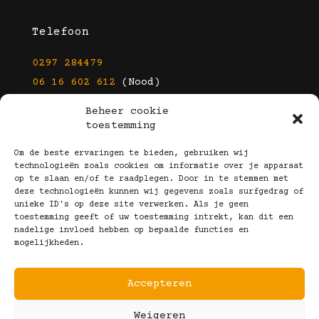
Telefoon
0297 284479
06 16 602 612
(Nood)
Beheer cookie
E-mail
toestemming
info@kootbrillen.nl
Om de beste ervaringen te bieden, gebruiken wij
technologieën zoals cookies om informatie over je apparaat
op te slaan en/of te raadplegen. Door in te stemmen met
Volg Ons!
deze technologieën kunnen wij gegevens zoals surfgedrag of
unieke ID's op deze site verwerken. Als je geen
toestemming geeft of uw toestemming intrekt, kan dit een
nadelige invloed hebben op bepaalde functies en
mogelijkheden.
Accepteren
Copyright © 2025 Koot Brillen
Weigeren