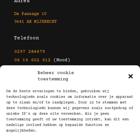
Adres
De Passage 10
3641 AK MIJDRECHT
Telefoon
0297 284479
06 16 602 612
(Nood)
Beheer cookie
E-mail
toestemming
info@kootbrillen.nl
Om de beste ervaringen te bieden, gebruiken wij
technologieën zoals cookies om informatie over je apparaat
op te slaan en/of te raadplegen. Door in te stemmen met
Volg Ons!
deze technologieën kunnen wij gegevens zoals surfgedrag of
unieke ID's op deze site verwerken. Als je geen
toestemming geeft of uw toestemming intrekt, kan dit een
nadelige invloed hebben op bepaalde functies en
mogelijkheden.