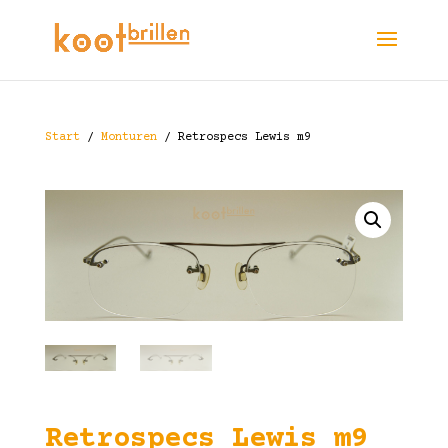
Start
/
Monturen
/ Retrospecs Lewis m9
Retrospecs Lewis m9