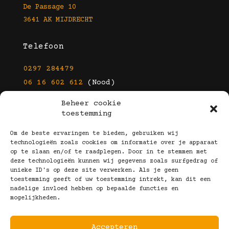
De Passage 10
3641 AK MIJDRECHT
Telefoon
0297 284479
06 16 602 612
(Nood)
Beheer cookie
E-mail
toestemming
info@kootbrillen.nl
Om de beste ervaringen te bieden, gebruiken wij
technologieën zoals cookies om informatie over je apparaat
op te slaan en/of te raadplegen. Door in te stemmen met
Volg Ons!
deze technologieën kunnen wij gegevens zoals surfgedrag of
unieke ID's op deze site verwerken. Als je geen
toestemming geeft of uw toestemming intrekt, kan dit een
nadelige invloed hebben op bepaalde functies en
mogelijkheden.
Accepteren