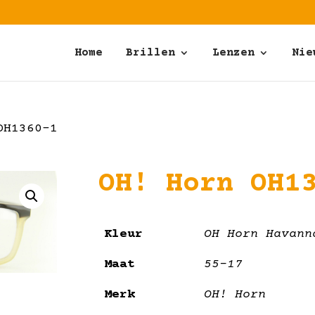
Home
Brillen
Lenzen
Nie
OH1360-1
OH! Horn OH1
Kleur
OH Horn Havann
Maat
55-17
Merk
OH! Horn