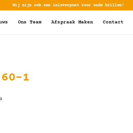
Wij zijn ook een inleverpunt voor oude brillen!
uws
Ons Team
Afspraak Maken
Contact
360-1
a