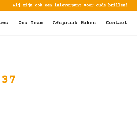
Wij zijn ook een inleverpunt voor oude brillen!
uws
Ons Team
Afspraak Maken
Contact
337