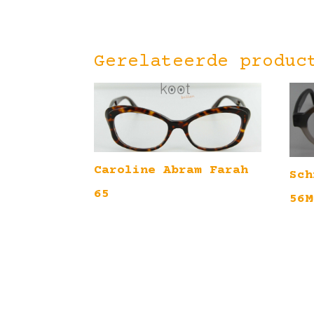
Gerelateerde produc
Caroline Abram Farah
Sch
65
56M