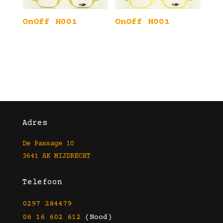
OnOff H001
OnOff H001
Adres
De Passage 10
3641 AK MIJDRECHT
Telefoon
0297 284479
06 16 602 612
(Nood)