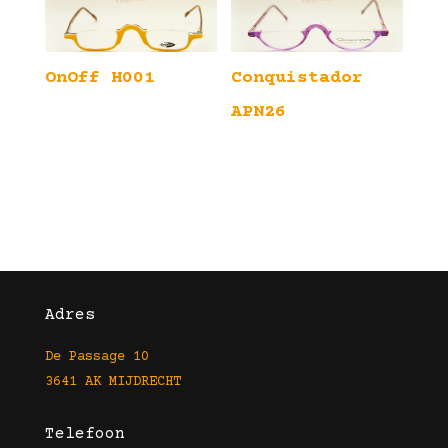
OnOff H001
Conquistador
APN26
Adres
De Passage 10
3641 AK MIJDRECHT
Telefoon