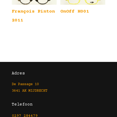
François Pinton
OnOff H001
2011
Adres
De Passage 10
3641 AK MIJDRECHT
Telefoon
0297 284479