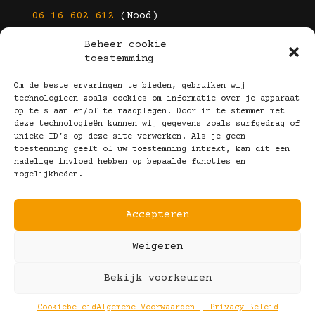
06 16 602 612
(Nood)
Beheer cookie
E-mail
toestemming
info@kootbrillen.nl
Om de beste ervaringen te bieden, gebruiken wij
technologieën zoals cookies om informatie over je apparaat
op te slaan en/of te raadplegen. Door in te stemmen met
Volg Ons!
deze technologieën kunnen wij gegevens zoals surfgedrag of
unieke ID's op deze site verwerken. Als je geen
toestemming geeft of uw toestemming intrekt, kan dit een
nadelige invloed hebben op bepaalde functies en
mogelijkheden.
Accepteren
Copyright © 2025 Koot Brillen
Weigeren
Algemene Voorwaarden
Realisatie door:
Webeyes
&
VirtuJoos
Bekijk voorkeuren
Illustraties door:
Marjolein Klijn
Cookiebeleid
Algemene Voorwaarden | Privacy Beleid