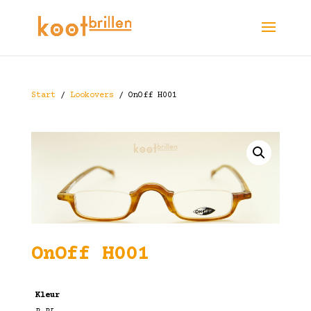
Start
/
Lookovers
/ OnOff H001
OnOff H001
Kleur