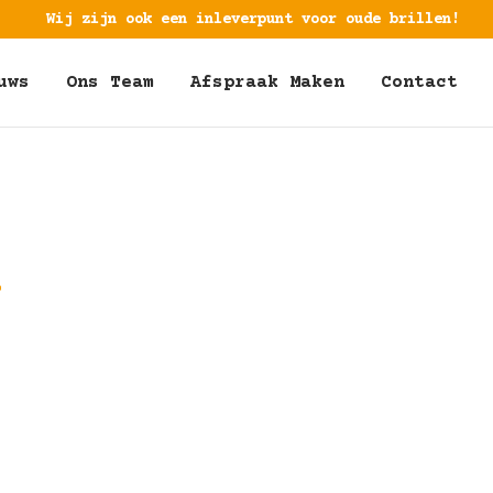
Wij zijn ook een inleverpunt voor oude brillen!
uws
Ons Team
Afspraak Maken
Contact
4