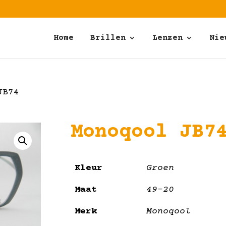
Home
Brillen
Lenzen
Nie
JB74
Monoqool JB7
Kleur
Groen
Maat
49-20
Merk
Monoqool