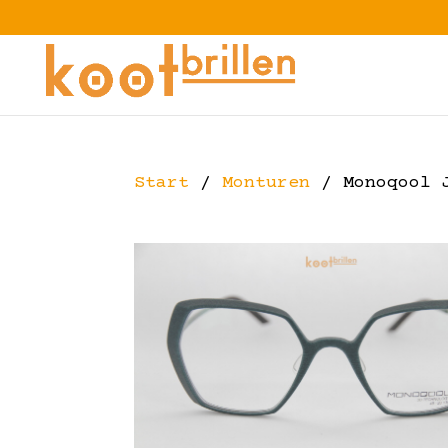
Start
/
Monturen
/ Monoqool 