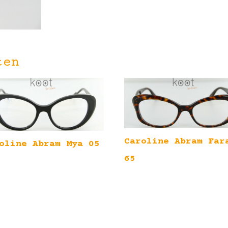
ten
Caroline Abram Far
oline Abram Mya 05
65