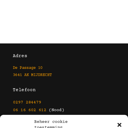
Adres
De Passage 10
3641 AK MIJDRECHT
Telefoon
0297 284479
06 16 602 612
(Nood)
Beheer cookie
E-mail
toestemming