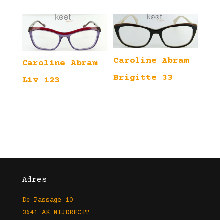
Caroline Abram
Caroline Abram
Brigitte 33
Liv 123
Adres
De Passage 10
3641 AK MIJDRECHT