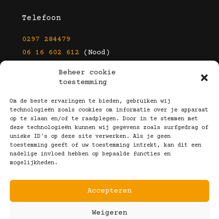
Telefoon
0297 284479
06 16 602 612
(Nood)
Beheer cookie
E-mail
toestemming
info@kootbrillen.nl
Om de beste ervaringen te bieden, gebruiken wij
technologieën zoals cookies om informatie over je apparaat
op te slaan en/of te raadplegen. Door in te stemmen met
Volg Ons!
deze technologieën kunnen wij gegevens zoals surfgedrag of
unieke ID's op deze site verwerken. Als je geen
toestemming geeft of uw toestemming intrekt, kan dit een
nadelige invloed hebben op bepaalde functies en
mogelijkheden.
Accepteren
Copyright © 2025 Koot Brillen
Weigeren
Algemene Voorwaarden