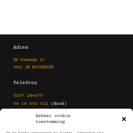
Adres
De Passage 10
3641 AK MIJDRECHT
Telefoon
0297 284479
06 16 602 612
(Nood)
Beheer cookie
E-mail
toestemming
info@kootbrillen.nl