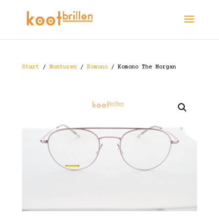
Start
/
Monturen
/
Komono
/ Komono The Morgan