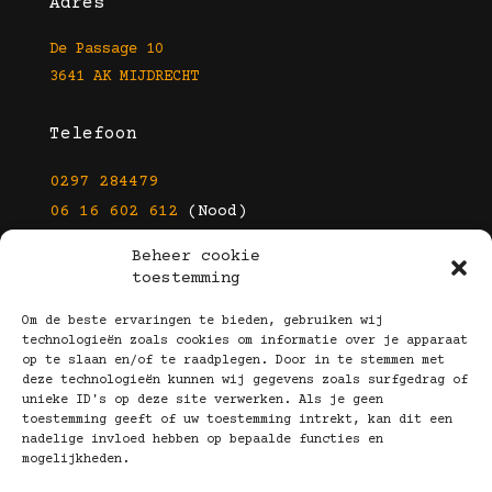
Adres
De Passage 10
3641 AK MIJDRECHT
Telefoon
0297 284479
06 16 602 612
(Nood)
Beheer cookie
E-mail
toestemming
info@kootbrillen.nl
Om de beste ervaringen te bieden, gebruiken wij
technologieën zoals cookies om informatie over je apparaat
op te slaan en/of te raadplegen. Door in te stemmen met
Volg Ons!
deze technologieën kunnen wij gegevens zoals surfgedrag of
unieke ID's op deze site verwerken. Als je geen
toestemming geeft of uw toestemming intrekt, kan dit een
nadelige invloed hebben op bepaalde functies en
mogelijkheden.