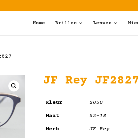
Home
Brillen
Lenzen
Nie
2827
JF Rey JF282
Kleur
2050
Maat
52-18
Merk
JF Rey