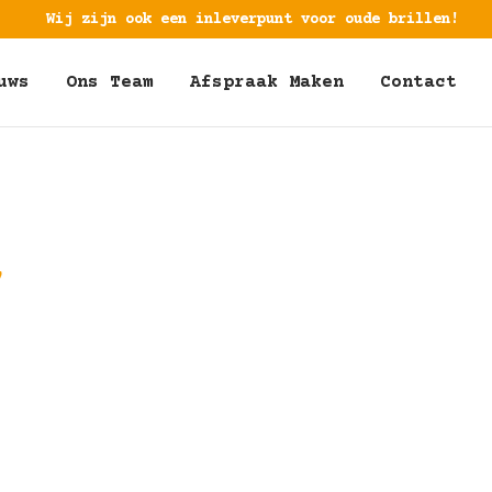
Wij zijn ook een inleverpunt voor oude brillen!
uws
Ons Team
Afspraak Maken
Contact
7