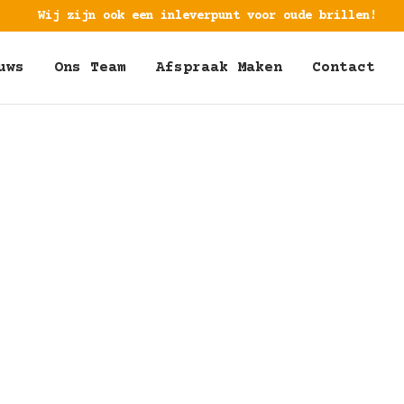
Wij zijn ook een inleverpunt voor oude brillen!
uws
Ons Team
Afspraak Maken
Contact