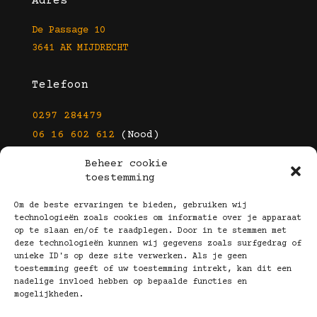
Adres
De Passage 10
3641 AK MIJDRECHT
Telefoon
0297 284479
06 16 602 612
(Nood)
Beheer cookie
E-mail
toestemming
info@kootbrillen.nl
Om de beste ervaringen te bieden, gebruiken wij
technologieën zoals cookies om informatie over je apparaat
op te slaan en/of te raadplegen. Door in te stemmen met
Volg Ons!
deze technologieën kunnen wij gegevens zoals surfgedrag of
unieke ID's op deze site verwerken. Als je geen
toestemming geeft of uw toestemming intrekt, kan dit een
nadelige invloed hebben op bepaalde functies en
mogelijkheden.