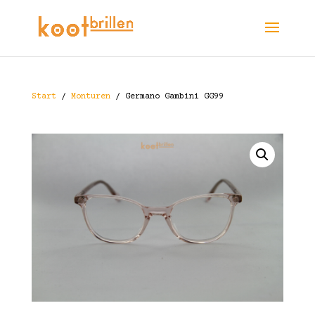
Start
/
Monturen
/ Germano Gambini GG99