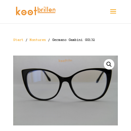
Start
/
Monturen
/ Germano Gambini GG132