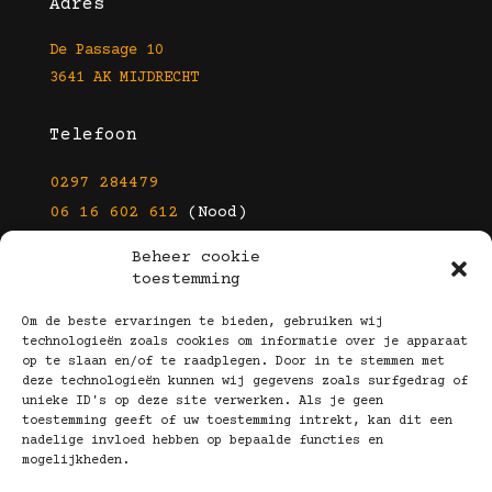
Adres
De Passage 10
3641 AK MIJDRECHT
Telefoon
0297 284479
06 16 602 612
(Nood)
Beheer cookie
E-mail
toestemming
info@kootbrillen.nl
Om de beste ervaringen te bieden, gebruiken wij
technologieën zoals cookies om informatie over je apparaat
op te slaan en/of te raadplegen. Door in te stemmen met
Volg Ons!
deze technologieën kunnen wij gegevens zoals surfgedrag of
unieke ID's op deze site verwerken. Als je geen
toestemming geeft of uw toestemming intrekt, kan dit een
nadelige invloed hebben op bepaalde functies en
mogelijkheden.