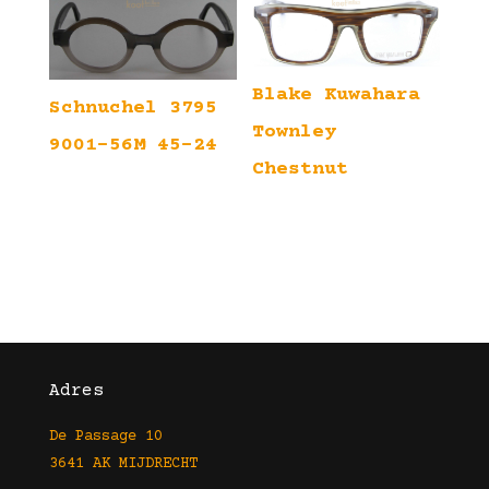
Blake Kuwahara
Schnuchel 3795
Townley
9001-56M 45-24
Chestnut
Adres
De Passage 10
3641 AK MIJDRECHT