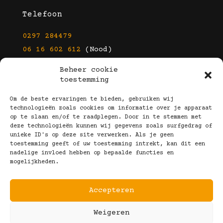
Telefoon
0297 284479
06 16 602 612
(Nood)
Beheer cookie
E-mail
toestemming
info@kootbrillen.nl
Om de beste ervaringen te bieden, gebruiken wij
technologieën zoals cookies om informatie over je apparaat
op te slaan en/of te raadplegen. Door in te stemmen met
Volg Ons!
deze technologieën kunnen wij gegevens zoals surfgedrag of
unieke ID's op deze site verwerken. Als je geen
toestemming geeft of uw toestemming intrekt, kan dit een
nadelige invloed hebben op bepaalde functies en
mogelijkheden.
Accepteren
Copyright © 2025 Koot Brillen
Weigeren
Algemene Voorwaarden