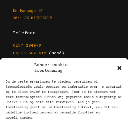
De Passage 10
3641 AK MIJDRECHT
Telefoon
0297 284479
06 16 602 612
(Nood)
Beheer cookie
E-mail
toestemming
info@kootbrillen.nl
Om de beste ervaringen te bieden, gebruiken wij
technologieën zoals cookies om informatie over je apparaat
op te slaan en/of te raadplegen. Door in te stemmen met
Volg Ons!
deze technologieën kunnen wij gegevens zoals surfgedrag of
unieke ID's op deze site verwerken. Als je geen
toestemming geeft of uw toestemming intrekt, kan dit een
nadelige invloed hebben op bepaalde functies en
mogelijkheden.