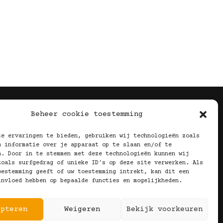
Volg Ons!
Beheer cookie toestemming
te ervaringen te bieden, gebruiken wij technologieën zoals
m informatie over je apparaat op te slaan en/of te
n. Door in te stemmen met deze technologieën kunnen wij
zoals surfgedrag of unieke ID's op deze site verwerken. Als
oestemming geeft of uw toestemming intrekt, kan dit een
invloed hebben op bepaalde functies en mogelijkheden.
epteren
Weigeren
Bekijk voorkeuren