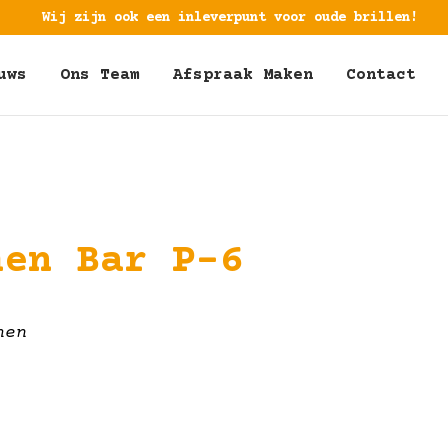
Wij zijn ook een inleverpunt voor oude brillen!
uws
Ons Team
Afspraak Maken
Contact
hen Bar P-6
hen