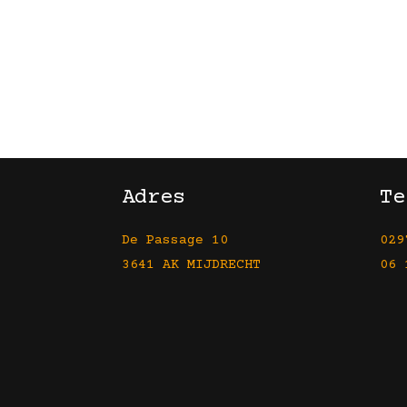
Adres
Te
De Passage 10
029
3641 AK MIJDRECHT
06 