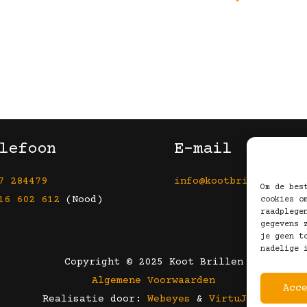
lefoon
E-mail
7 284479
info@kootbrillen.nl
Om de bes
16 602 612
(Nood)
cookies o
raadplege
gegevens 
je geen t
nadelige 
Copyright © 2025 Koot Brillen
Algemene Voorwaarden
Acc
Realisatie door:
Webeyes
&
VirtuJoos