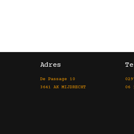
Adres
Te
De Passage 10
029
3641 AK MIJDRECHT
06 