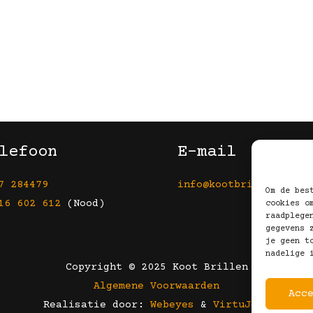
lefoon
E-mail
7 284479
info@kootbrillen.nl
Om de bes
16 602 612
(Nood)
cookies o
raadplege
gegevens 
je geen t
nadelige 
Copyright © 2025 Koot Brillen
Algemene Voorwaarden
Acc
Realisatie door:
Webeyes
&
VirtuJoos