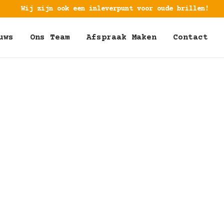
Wij zijn ook een inleverpunt voor oude brillen!
uws
Ons Team
Afspraak Maken
Contact