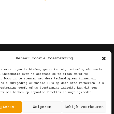
Volg Ons!
Beheer cookie toestemming
te ervaringen te bieden, gebruiken wij technologieën zoals
m informatie over je apparaat op te slaan en/of te
n. Door in te stemmen met deze technologieën kunnen wij
zoals surfgedrag of unieke ID's op deze site verwerken. Als
oestemming geeft of uw toestemming intrekt, kan dit een
invloed hebben op bepaalde functies en mogelijkheden.
epteren
Weigeren
Bekijk voorkeuren