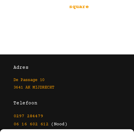
square
Adres
De Passage 10
3641 AK MIJDRECHT
Telefoon
0297 284479
06 16 602 612
(Nood)