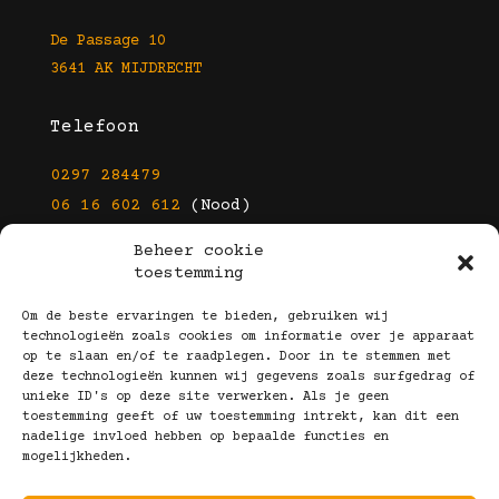
De Passage 10
3641 AK MIJDRECHT
Telefoon
0297 284479
06 16 602 612
(Nood)
Beheer cookie
E-mail
toestemming
info@kootbrillen.nl
Om de beste ervaringen te bieden, gebruiken wij
technologieën zoals cookies om informatie over je apparaat
op te slaan en/of te raadplegen. Door in te stemmen met
Volg Ons!
deze technologieën kunnen wij gegevens zoals surfgedrag of
unieke ID's op deze site verwerken. Als je geen
toestemming geeft of uw toestemming intrekt, kan dit een
nadelige invloed hebben op bepaalde functies en
mogelijkheden.