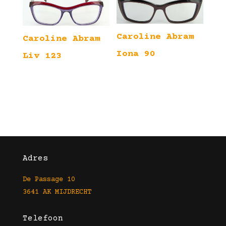
Caroline Abram
Caroline Abram
Iona 90
Liv 123
Adres
De Passage 10
3641 AK MIJDRECHT
Telefoon