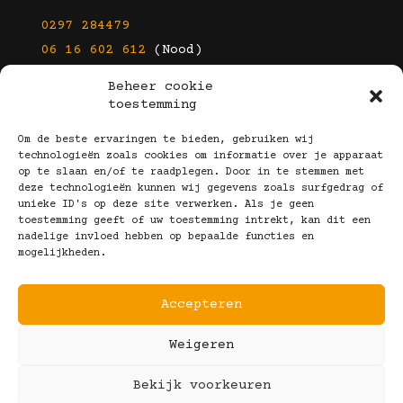
0297 284479
06 16 602 612
(Nood)
Beheer cookie
E-mail
toestemming
info@kootbrillen.nl
Om de beste ervaringen te bieden, gebruiken wij
technologieën zoals cookies om informatie over je apparaat
op te slaan en/of te raadplegen. Door in te stemmen met
Volg Ons!
deze technologieën kunnen wij gegevens zoals surfgedrag of
unieke ID's op deze site verwerken. Als je geen
toestemming geeft of uw toestemming intrekt, kan dit een
nadelige invloed hebben op bepaalde functies en
mogelijkheden.
Accepteren
Copyright © 2025 Koot Brillen
Weigeren
Algemene Voorwaarden
Realisatie door:
Webeyes
&
VirtuJoos
Bekijk voorkeuren
Illustraties door:
Marjolein Klijn