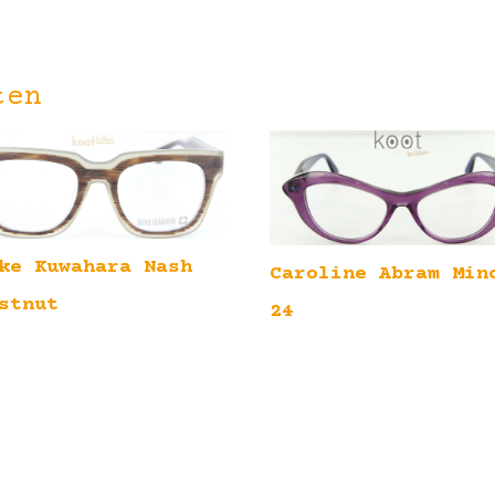
ten
ke Kuwahara Nash
Caroline Abram Min
stnut
24