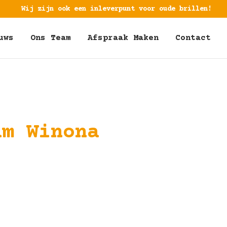
Wij zijn ook een inleverpunt voor oude brillen!
uws
Ons Team
Afspraak Maken
Contact
am Winona