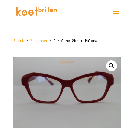
Start
/
Monturen
/ Caroline Abram Paloma