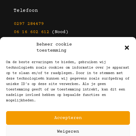
Telefoon
0297 284479
06 16 602 612
(Nood)
Beheer cookie
E-mail
toestemming
info@kootbrillen.nl
Om de beste ervaringen te bieden, gebruiken wij
technologieën zoals cookies om informatie over je apparaat
op te slaan en/of te raadplegen. Door in te stemmen met
Volg Ons!
deze technologieën kunnen wij gegevens zoals surfgedrag of
unieke ID's op deze site verwerken. Als je geen
toestemming geeft of uw toestemming intrekt, kan dit een
nadelige invloed hebben op bepaalde functies en
mogelijkheden.
Accepteren
Copyright © 2025 Koot Brillen
Weigeren
Algemene Voorwaarden