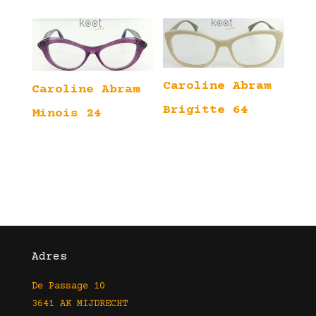
Caroline Abram
Caroline Abram
Brigitte 64
Minois 24
Adres
De Passage 10
3641 AK MIJDRECHT