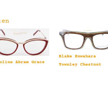
ten
Blake Kuwahara
oline Abram Grace
Townley Chestnut