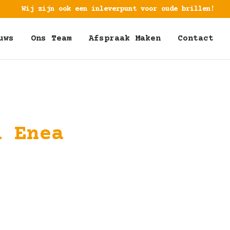
Wij zijn ook een inleverpunt voor oude brillen!
uws
Ons Team
Afspraak Maken
Contact
a Enea