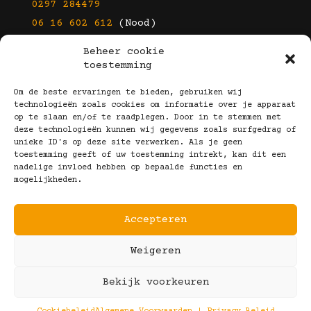
0297 284479
06 16 602 612
(Nood)
Beheer cookie
E-mail
toestemming
info@kootbrillen.nl
Om de beste ervaringen te bieden, gebruiken wij
technologieën zoals cookies om informatie over je apparaat
op te slaan en/of te raadplegen. Door in te stemmen met
Volg Ons!
deze technologieën kunnen wij gegevens zoals surfgedrag of
unieke ID's op deze site verwerken. Als je geen
toestemming geeft of uw toestemming intrekt, kan dit een
nadelige invloed hebben op bepaalde functies en
mogelijkheden.
Accepteren
Copyright © 2025 Koot Brillen
Weigeren
Algemene Voorwaarden
Realisatie door:
Webeyes
&
VirtuJoos
Bekijk voorkeuren
Illustraties door:
Marjolein Klijn