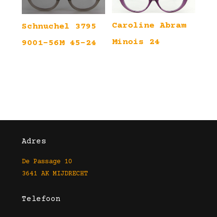
Caroline Abram
Schnuchel 3795
Minois 24
9001-56M 45-24
Adres
De Passage 10
3641 AK MIJDRECHT
Telefoon