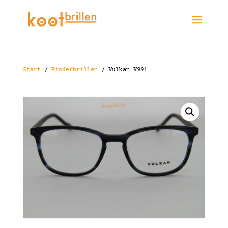
Start
/
Kinderbrillen
/ Vulkan V991