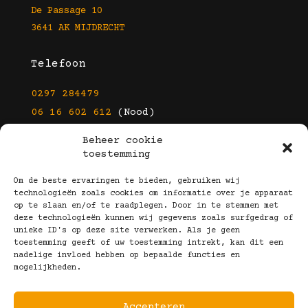
De Passage 10
3641 AK MIJDRECHT
Telefoon
0297 284479
06 16 602 612
(Nood)
Beheer cookie
E-mail
toestemming
info@kootbrillen.nl
Om de beste ervaringen te bieden, gebruiken wij
technologieën zoals cookies om informatie over je apparaat
op te slaan en/of te raadplegen. Door in te stemmen met
Volg Ons!
deze technologieën kunnen wij gegevens zoals surfgedrag of
unieke ID's op deze site verwerken. Als je geen
toestemming geeft of uw toestemming intrekt, kan dit een
nadelige invloed hebben op bepaalde functies en
mogelijkheden.
Accepteren