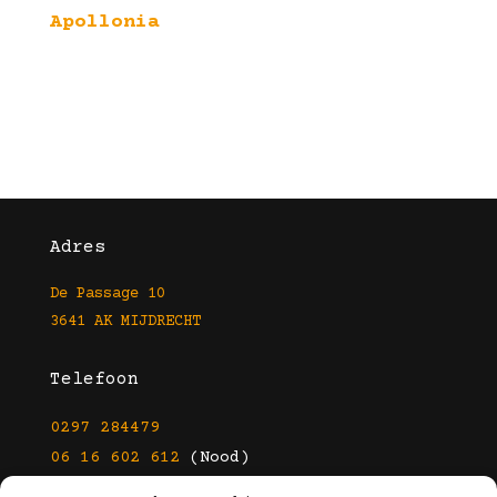
Apollonia
Adres
De Passage 10
3641 AK MIJDRECHT
Telefoon
0297 284479
06 16 602 612
(Nood)