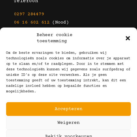
Telefoon
0297 284479
06 16 602 612
(Nood)
Beheer cookie
E-mail
toestemming
info@kootbrillen.nl
Om de beste ervaringen te bieden, gebruiken wij
technologieën zoals cookies om informatie over je apparaat
op te slaan en/of te raadplegen. Door in te stemmen met
Volg Ons!
deze technologieën kunnen wij gegevens zoals surfgedrag of
unieke ID's op deze site verwerken. Als je geen
toestemming geeft of uw toestemming intrekt, kan dit een
nadelige invloed hebben op bepaalde functies en
mogelijkheden.
Accepteren
Copyright © 2025 Koot Brillen
Weigeren
Algemene Voorwaarden
Realisatie door:
Webeyes
&
VirtuJoos
Bekijk voorkeuren