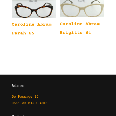
Caroline Abram
Caroline Abram
Brigitte 64
Farah 65
Adres
De Passage 10
3641 AK MIJDRECHT