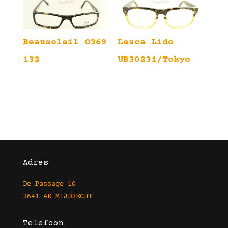
Beausoleil O369
Lesca Lido
132
UB30231/Tokyo
Adres
De Passage 10
3641 AK MIJDRECHT
Telefoon