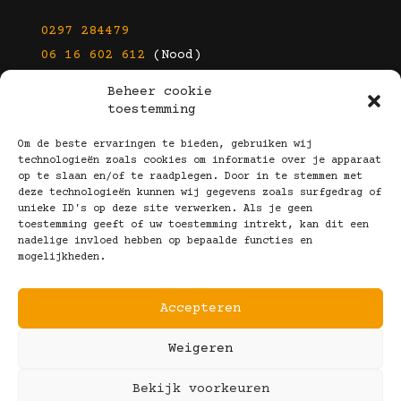
0297 284479
06 16 602 612
(Nood)
Beheer cookie
E-mail
toestemming
info@kootbrillen.nl
Om de beste ervaringen te bieden, gebruiken wij
technologieën zoals cookies om informatie over je apparaat
op te slaan en/of te raadplegen. Door in te stemmen met
Volg Ons!
deze technologieën kunnen wij gegevens zoals surfgedrag of
unieke ID's op deze site verwerken. Als je geen
toestemming geeft of uw toestemming intrekt, kan dit een
nadelige invloed hebben op bepaalde functies en
mogelijkheden.
Accepteren
Copyright © 2025 Koot Brillen
Weigeren
Algemene Voorwaarden
Realisatie door:
Webeyes
&
VirtuJoos
Bekijk voorkeuren