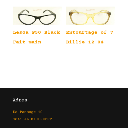
Lesca P50 Black
Entourtage of 7
Fait main
Billie 12-04
Adres
De Passage 10
3641 AK MIJDRECHT