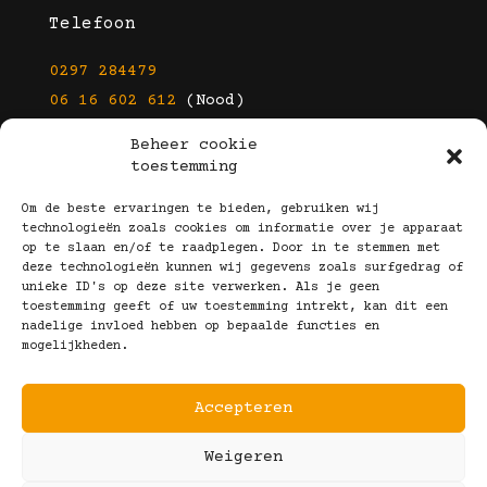
Telefoon
0297 284479
06 16 602 612
(Nood)
Beheer cookie
E-mail
toestemming
info@kootbrillen.nl
Om de beste ervaringen te bieden, gebruiken wij
technologieën zoals cookies om informatie over je apparaat
op te slaan en/of te raadplegen. Door in te stemmen met
Volg Ons!
deze technologieën kunnen wij gegevens zoals surfgedrag of
unieke ID's op deze site verwerken. Als je geen
toestemming geeft of uw toestemming intrekt, kan dit een
nadelige invloed hebben op bepaalde functies en
mogelijkheden.
Accepteren
Copyright © 2025 Koot Brillen
Weigeren
Algemene Voorwaarden