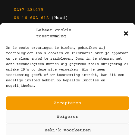
0297 284479
06 16 602 612
(Nood)
Beheer cookie
E-mail
toestemming
info@kootbrillen.nl
Om de beste ervaringen te bieden, gebruiken wij
technologieën zoals cookies om informatie over je apparaat
op te slaan en/of te raadplegen. Door in te stemmen met
Volg Ons!
deze technologieën kunnen wij gegevens zoals surfgedrag of
unieke ID's op deze site verwerken. Als je geen
toestemming geeft of uw toestemming intrekt, kan dit een
nadelige invloed hebben op bepaalde functies en
mogelijkheden.
Accepteren
Copyright © 2025 Koot Brillen
Weigeren
Algemene Voorwaarden
Realisatie door:
Webeyes
&
VirtuJoos
Bekijk voorkeuren
Illustraties door:
Marjolein Klijn