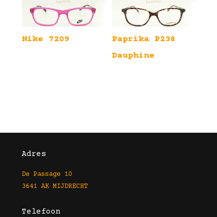
Nike 7209
Paprika P238
Dauphine
Adres
De Passage 10
3641 AK MIJDRECHT
Telefoon