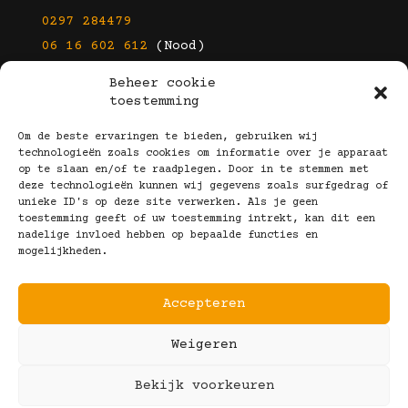
0297 284479
06 16 602 612
(Nood)
Beheer cookie
E-mail
toestemming
info@kootbrillen.nl
Om de beste ervaringen te bieden, gebruiken wij
technologieën zoals cookies om informatie over je apparaat
op te slaan en/of te raadplegen. Door in te stemmen met
Volg Ons!
deze technologieën kunnen wij gegevens zoals surfgedrag of
unieke ID's op deze site verwerken. Als je geen
toestemming geeft of uw toestemming intrekt, kan dit een
nadelige invloed hebben op bepaalde functies en
mogelijkheden.
Accepteren
Copyright © 2025 Koot Brillen
Weigeren
Algemene Voorwaarden
Realisatie door:
Webeyes
&
VirtuJoos
Bekijk voorkeuren
Illustraties door:
Marjolein Klijn